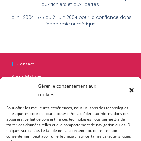
aux fichiers et aux libertés.
Loi n° 2004-575 du 21 juin 2004 pour la confiance dans
l’économie numérique.
Contact
Alexis Mathieu
Gérer le consentement aux
Adresse :
cookies
130 Rue du Point du Jour 92100 Boulogne
Billancourt
Pour offrir les meilleures expériences, nous utilisons des technologies
Mobile :
telles que les cookies pour stocker et/ou accéder aux informations des
+33 6 19 08 26 18
appareils. Le fait de consentir à ces technologies nous permettra de
traiter des données telles que le comportement de navigation ou les ID
uniques sur ce site. Le fait de ne pas consentir ou de retirer son
E-mail :
consentement peut avoir un effet négatif sur certaines caractéristiques
contact@brain-com.fr